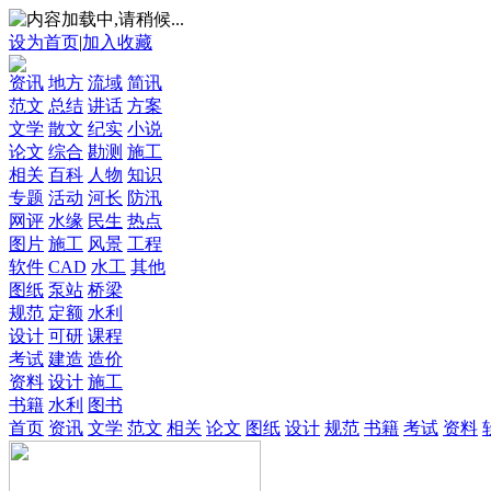
设为首页
|
加入收藏
资讯
地方
流域
简讯
范文
总结
讲话
方案
文学
散文
纪实
小说
论文
综合
勘测
施工
相关
百科
人物
知识
专题
活动
河长
防汛
网评
水缘
民生
热点
图片
施工
风景
工程
软件
CAD
水工
其他
图纸
泵站
桥梁
规范
定额
水利
设计
可研
课程
考试
建造
造价
资料
设计
施工
书籍
水利
图书
首页
资讯
文学
范文
相关
论文
图纸
设计
规范
书籍
考试
资料