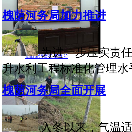
槐荫河务局加力推进
为进一步压实责
奏响黄河宣传乐章 绘
升水利工程标准化管理水平
槐荫河务局全面开展
入冬以来，气温