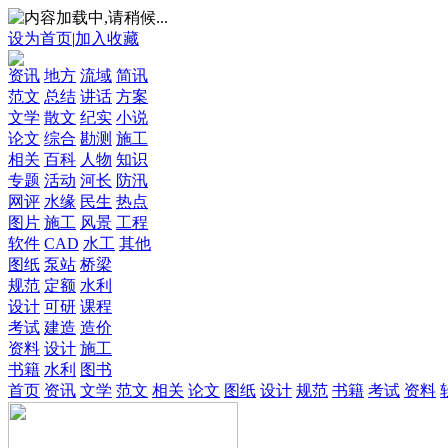
设为首页
|
加入收藏
资讯
地方
流域
简讯
范文
总结
讲话
方案
文学
散文
纪实
小说
论文
综合
勘测
施工
相关
百科
人物
知识
专题
活动
河长
防汛
网评
水缘
民生
热点
图片
施工
风景
工程
软件
CAD
水工
其他
图纸
泵站
桥梁
规范
定额
水利
设计
可研
课程
考试
建造
造价
资料
设计
施工
书籍
水利
图书
首页
资讯
文学
范文
相关
论文
图纸
设计
规范
书籍
考试
资料