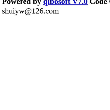
Powered by
qibosoft V7.0
Code 
shuiyw@126.com