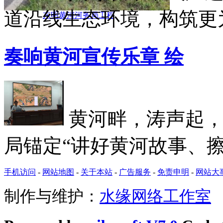
道沿线生态环境，构筑更为
东明黄河河务局工程
奏响黄河宣传乐章 绘
黄河畔，涛声起
局锚定“讲好黄河故事、擦
手机访问
-
网站地图
-
关于本站
-
广告服务
-
免责申明
-
网站大
制作与维护：
水缘网络工作室