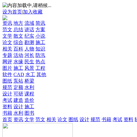
设为首页
|
加入收藏
资讯
地方
流域
简讯
范文
总结
讲话
方案
文学
散文
纪实
小说
论文
综合
勘测
施工
相关
百科
人物
知识
专题
活动
河长
防汛
网评
水缘
民生
热点
图片
施工
风景
工程
软件
CAD
水工
其他
图纸
泵站
桥梁
规范
定额
水利
设计
可研
课程
考试
建造
造价
资料
设计
施工
书籍
水利
图书
首页
资讯
文学
范文
相关
论文
图纸
设计
规范
书籍
考试
资料