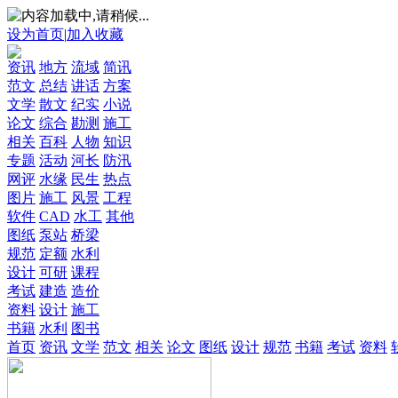
设为首页
|
加入收藏
资讯
地方
流域
简讯
范文
总结
讲话
方案
文学
散文
纪实
小说
论文
综合
勘测
施工
相关
百科
人物
知识
专题
活动
河长
防汛
网评
水缘
民生
热点
图片
施工
风景
工程
软件
CAD
水工
其他
图纸
泵站
桥梁
规范
定额
水利
设计
可研
课程
考试
建造
造价
资料
设计
施工
书籍
水利
图书
首页
资讯
文学
范文
相关
论文
图纸
设计
规范
书籍
考试
资料