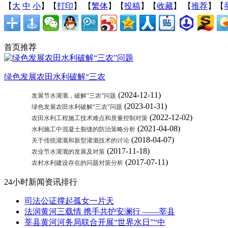
【
大
中
小
】【
打印
】
【
繁体
】【
投稿
】【
收藏
】 【
推荐
】【
首页推荐
绿色发展农田水利破解“三农
(2024-12-11)
发展节水灌溉，破解“三农”问题
(2023-01-31)
绿色发展农田水利破解“三农”问题
(2022-12-02)
农田水利工程施工技术难点和质量控制对策
(2021-04-08)
水利施工中混凝土裂缝的防治策略分析
(2018-04-07)
关于传统灌溉和新型灌溉技术的讨论
(2017-11-18)
农业节水灌溉的发展及对策
(2017-07-11)
农村水利建设存在的问题对策分析
24小时新闻资讯排行
司法公证撑起孤女一片天
法润黄河三载情 携手共护安澜行 ——莘县
莘县黄河河务局联合开展“世界水日”“中