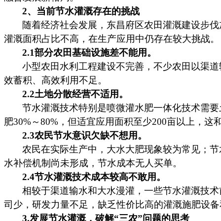
2、当前节水灌溉存在的挑战
随着经济社会发展，东昌府区农田灌溉建设步伐
灌溉面积占比不高，在生产应用中仍存在较大挑战。
2.1部分农田基础设施差不能用。
小型农田水利工程建设不完善，不少农田以渠道
效蓄积、高效利用不足。
2.2土地分散经营不适用。
节水灌溉技术特别是喷微灌水肥一体化技术需要
肥
30%～80%，但适宜应用面积至少200亩以上，
2.3农民节水意识欠缺不想用。
农民在实际生产中，大水大肥现象较为常见；节
水补偿机制尚未形成，节水成本无人买单。
2.4节水灌溉技术成本较高不敢用。
相较于渠道输水和大水漫灌，一些节水灌溉技术
司少，研发力量不足，缺乏性价比高的灌溉施肥设备
3.发展节水灌溉，破解“三农”问题的思考