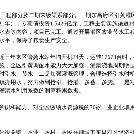
干工程部分及二期末级渠系部分。一期东昌府区引黄灌区
021年），专项债投资1.5426亿元，工程主要实施
水表等内容，项目已完工。通过开展灌区农业节水工
水平，保障了粮食生产安全。
近三年来区管扬水站年均开机
74天，运转17678台时
施，全区引黄调配水能力大大加强，灌溉浇地周期明
时引水、节水。二是加强灌溉管理，合理选择引水时机
镇办用水，努力做到抢引、抢灌、多蓄、多浇。三是
灌溉水利用系数的测算积累数据。
意识和能力。对全区缴纳水资源税的
70家工业企业取
化很关键。农业、农村、农民在聊城市东昌府区经济