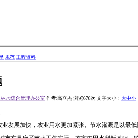
旱
规范
工程资料
题
农林水综合管理办公室
作者:高立杰
浏览678次
文字大小：
大
中
小
室
农业发展加快，农业用水更加紧张。节水灌溉是以最低