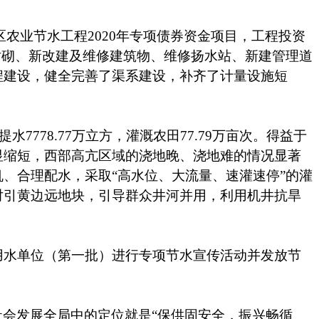
农业节水工程2020年专项债券资金项目，工程投资
渠道衬砌、新改建及维修建筑物、维修扬水站、新建管理道
程建设，健全完善了渠系建设，补齐了计量设施短
，提水7778.77万立方，灌溉农田77.79万亩次。得益于
显缩短，西部高亢区域的浇地晚、浇地难的情况显著
、合理配水，采取“高水位、大流量、速灌速停”的灌
对引黄边远地块，引导群众井河并用，利用机井抗旱
用水单位（第一批）进行专项节水宣传活动并发放节
社会发展全局中的定位就是
“保供固安全，振兴畅循