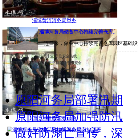
淄博黄河河务局举办
淄博河务局储备中心持续完善仓库..
连日来，储备中心持续完善仓库园区基础设
原阳河务局：开展隐患排查 守住安全防线
原阳河务局 抓好巡查与养护 排除隐患保安全
原阳河务局：严抓安全不松懈 深入一线大检查
原阳河务局： 防汛关键期安全生产再紧弦
原阳河务局：开展一线班组安全隐患排查
原阳河务局部署汛期
原阳河务局加强防汛
淄博局组织观看《治
做好防溺亡宣传，深
淄博河务局安排部署