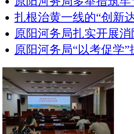
原阳河务局多举措筑牢
扎根治黄一线的“创新达
原阳河务局扎实开展消
原阳河务局“以考促学