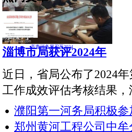
高青河务局召开2024
淄博市局获评2024年
近日，省局公布了2024
工作成效评估考核结果，淄
濮阳第一河务局积极参
郑州黄河工程公司中牟