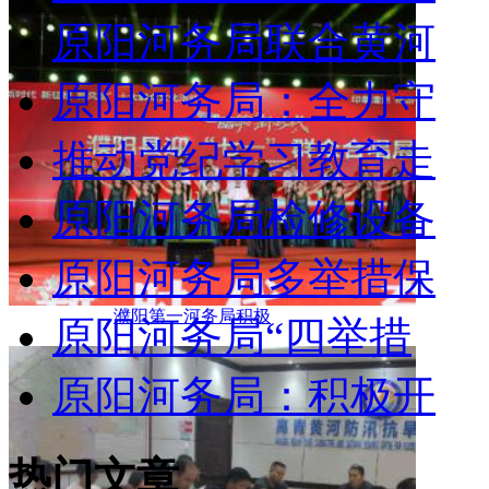
原阳河务局联合黄河
原阳河务局：全力守
推动党纪学习教育走
原阳河务局检修设备
原阳河务局多举措保
濮阳第一河务局积极
原阳河务局“四举措
原阳河务局：积极开
热门文章