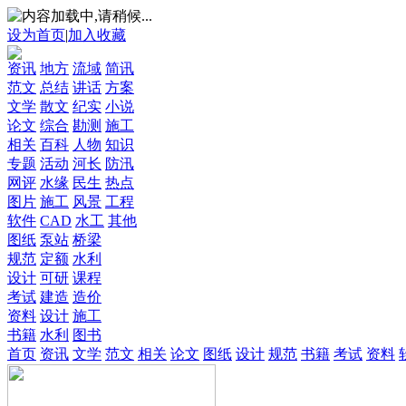
设为首页
|
加入收藏
资讯
地方
流域
简讯
范文
总结
讲话
方案
文学
散文
纪实
小说
论文
综合
勘测
施工
相关
百科
人物
知识
专题
活动
河长
防汛
网评
水缘
民生
热点
图片
施工
风景
工程
软件
CAD
水工
其他
图纸
泵站
桥梁
规范
定额
水利
设计
可研
课程
考试
建造
造价
资料
设计
施工
书籍
水利
图书
首页
资讯
文学
范文
相关
论文
图纸
设计
规范
书籍
考试
资料