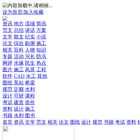
设为首页
|
加入收藏
资讯
地方
流域
简讯
范文
总结
讲话
方案
文学
散文
纪实
小说
论文
综合
勘测
施工
相关
百科
人物
知识
专题
活动
河长
防汛
网评
水缘
民生
热点
图片
施工
风景
工程
软件
CAD
水工
其他
图纸
泵站
桥梁
规范
定额
水利
设计
可研
课程
考试
建造
造价
资料
设计
施工
书籍
水利
图书
首页
资讯
文学
范文
相关
论文
图纸
设计
规范
书籍
考试
资料