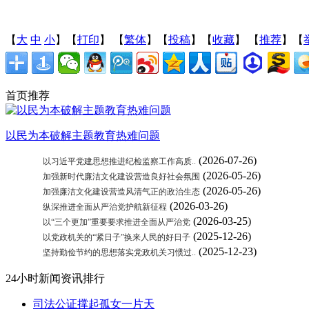
【
大
中
小
】【
打印
】
【
繁体
】【
投稿
】【
收藏
】 【
推荐
】【
首页推荐
以民为本破解主题教育热难问题
(2026-07-26)
以习近平党建思想推进纪检监察工作高质..
(2026-05-26)
加强新时代廉洁文化建设营造良好社会氛围
(2026-05-26)
加强廉洁文化建设营造风清气正的政治生态
(2026-03-26)
纵深推进全面从严治党护航新征程
(2026-03-25)
以“三个更加”重要要求推进全面从严治党
(2025-12-26)
以党政机关的“紧日子”换来人民的好日子
(2025-12-23)
坚持勤俭节约的思想落实党政机关习惯过..
24小时新闻资讯排行
司法公证撑起孤女一片天