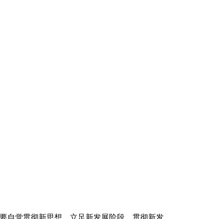
要自觉贯彻新思想，立足新发展阶段、贯彻新发..