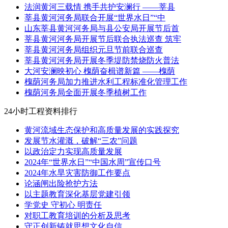
法润黄河三载情 携手共护安澜行 ——莘县
莘县黄河河务局联合开展“世界水日”“中
山东莘县黄河河务局与县公安局开展节后首
莘县黄河河务局开展节后联合执法巡查 筑牢
莘县黄河河务局组织元旦节前联合巡查
莘县黄河河务局开展冬季堤防禁烧防火普法
大河安澜映初心 槐荫奋楫谱新篇 ——槐荫
槐荫河务局加力推进水利工程标准化管理工作
槐荫河务局全面开展冬季植树工作
24小时工程资料排行
黄河流域生态保护和高质量发展的实践探究
发展节水灌溉，破解“三农”问题
以政治定力实现高质量发展
2024年“世界水日”“中国水周”宣传口号
2024年水旱灾害防御工作要点
论涵闸出险抢护方法
以主题教育深化基层党建引领
学党史 守初心 明责任
对职工教育培训的分析及思考
守正创新铸就思想文化自信